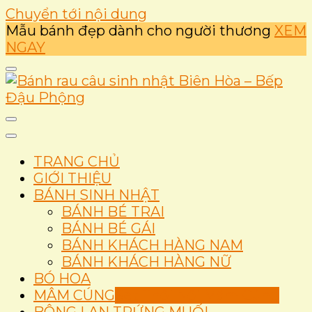
Chuyển tới nội dung
Mẫu bánh đẹp dành cho người thương
XEM
NGAY
Ẩm thực
Bánh rau câu sinh nhật
TRANG CHỦ
Biên Hòa – Bếp Đậu
GIỚI THIỆU
BÁNH SINH NHẬT
Phộng
BÁNH BÉ TRAI
BÁNH BÉ GÁI
BÁNH KHÁCH HÀNG NAM
BÁNH KHÁCH HÀNG NỮ
BÓ HOA
MÂM CÚNG
Set Thôi Nôi Mâm Cúng