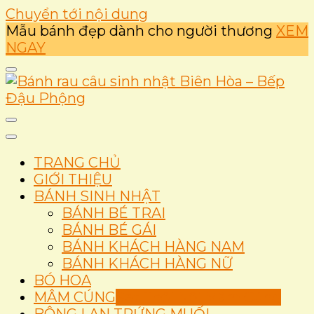
Chuyển tới nội dung
Mẫu bánh đẹp dành cho người thương
XEM
NGAY
Ẩm thực
Bánh rau câu sinh nhật
TRANG CHỦ
Biên Hòa – Bếp Đậu
GIỚI THIỆU
BÁNH SINH NHẬT
Phộng
BÁNH BÉ TRAI
BÁNH BÉ GÁI
BÁNH KHÁCH HÀNG NAM
BÁNH KHÁCH HÀNG NỮ
BÓ HOA
MÂM CÚNG
Set Thôi Nôi Mâm Cúng