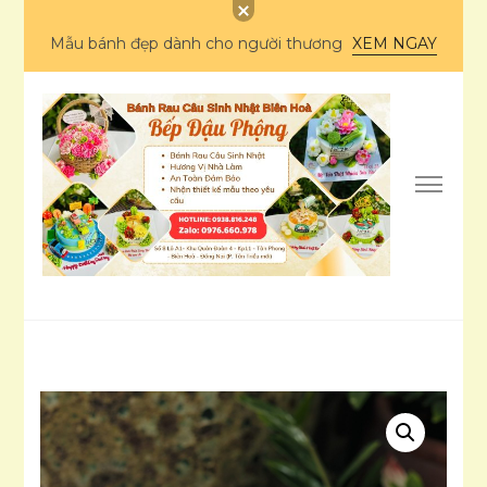
Mẫu bánh đẹp dành cho người thương
XEM NGAY
Bánh rau câu sinh
nhật Biên Hòa – Bếp
Ẩm thực
Đậu Phộng