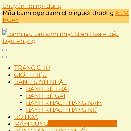
Chuyển tới nội dung
Mẫu bánh đẹp dành cho người thương
XEM
NGAY
Ẩm thực
Bánh rau câu sinh nhật
TRANG CHỦ
Biên Hòa – Bếp Đậu
GIỚI THIỆU
BÁNH SINH NHẬT
Phộng
BÁNH BÉ TRAI
BÁNH BÉ GÁI
BÁNH KHÁCH HÀNG NAM
BÁNH KHÁCH HÀNG NỮ
BÓ HOA
MÂM CÚNG
Set Thôi Nôi Mâm Cúng