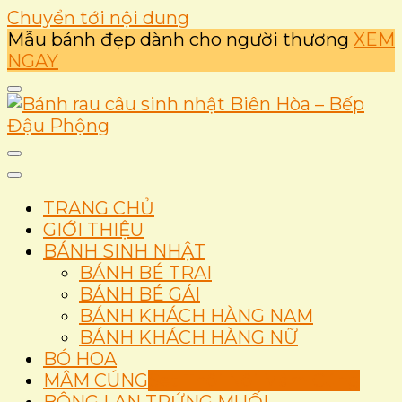
Chuyển tới nội dung
Mẫu bánh đẹp dành cho người thương
XEM
NGAY
Ẩm thực
Bánh rau câu sinh nhật
TRANG CHỦ
Biên Hòa – Bếp Đậu
GIỚI THIỆU
BÁNH SINH NHẬT
Phộng
BÁNH BÉ TRAI
BÁNH BÉ GÁI
BÁNH KHÁCH HÀNG NAM
BÁNH KHÁCH HÀNG NỮ
BÓ HOA
MÂM CÚNG
Set Thôi Nôi Mâm Cúng