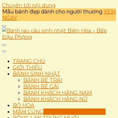
Chuyển tới nội dung
Mẫu bánh đẹp dành cho người thương
XEM
NGAY
Ẩm thực
Bánh rau câu sinh nhật
TRANG CHỦ
Biên Hòa – Bếp Đậu
GIỚI THIỆU
BÁNH SINH NHẬT
Phộng
BÁNH BÉ TRAI
BÁNH BÉ GÁI
BÁNH KHÁCH HÀNG NAM
BÁNH KHÁCH HÀNG NỮ
BÓ HOA
MÂM CÚNG
Set Thôi Nôi Mâm Cúng