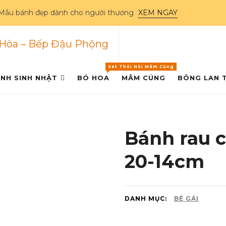
Mẫu bánh đẹp dành cho người thương
XEM NGAY
nh nhật Biên Hòa – Bếp
Set Thôi Nôi Mâm Cúng
NH SINH NHẬT
BÓ HOA
MÂM CÚNG
BÔNG LAN 
Bánh rau c
20-14cm
DANH MỤC:
BÉ GÁI