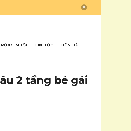
 Đậu Phộng
TRỨNG MUỐI
TIN TỨC
LIÊN HỆ
âu 2 tầng bé gái