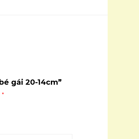
 bé gái 20-14cm”
u
*