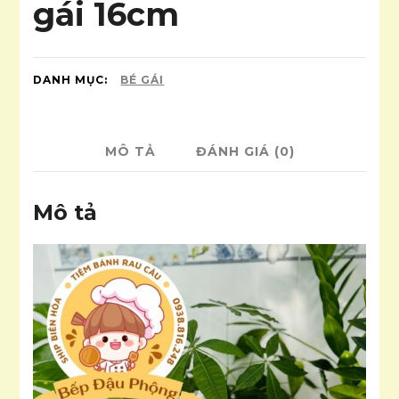
gái 16cm
DANH MỤC:
BÉ GÁI
MÔ TẢ
ĐÁNH GIÁ (0)
Mô tả