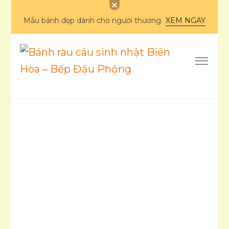
Mẫu bánh đẹp dành cho người thương
XEM NGAY
Bánh rau câu sinh
nhật Biên Hòa – Bếp
Ẩm thực
Đậu Phộng