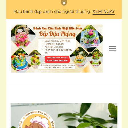
Mẫu bánh đẹp dành cho người thương
XEM NGAY
Bánh rau câu sinh
nhật Biên Hòa – Bếp
Ẩm thực
Đậu Phộng