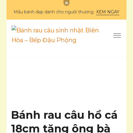
Mẫu bánh đẹp dành cho người thương
XEM NGAY
Bánh rau câu sinh
nhật Biên Hòa – Bếp
Ẩm thực
Đậu Phộng
Bánh rau câu hồ cá
18cm tặng ông bà