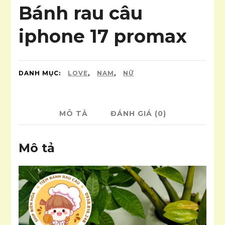
Bánh rau câu
iphone 17 promax
DANH MỤC:
LOVE
,
NAM
,
NỮ
MÔ TẢ
ĐÁNH GIÁ (0)
Mô tả