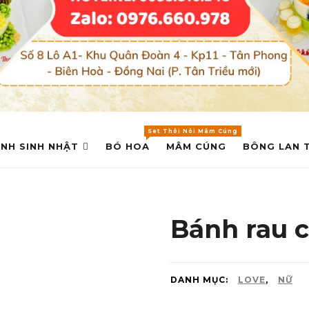
Set Thôi Nôi Mâm Cúng
NH SINH NHẬT
BÓ HOA
MÂM CÚNG
BÔNG LAN 
Bánh rau 
DANH MỤC:
LOVE
,
NỮ