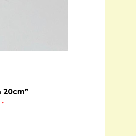
a 20cm”
u
*