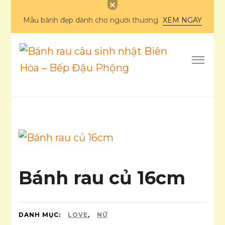
Mẫu bánh đẹp dành cho người thương
XEM NGAY
Bánh rau câu sinh
nhật Biên Hòa – Bếp
Ẩm thực
Đậu Phộng
Bánh rau củ 16cm
DANH MỤC:
LOVE
,
NỮ