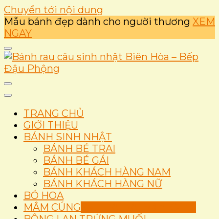
Chuyển tới nội dung
Mẫu bánh đẹp dành cho người thương
XEM
NGAY
Ẩm thực
Bánh rau câu sinh nhật
TRANG CHỦ
Biên Hòa – Bếp Đậu
GIỚI THIỆU
BÁNH SINH NHẬT
Phộng
BÁNH BÉ TRAI
BÁNH BÉ GÁI
BÁNH KHÁCH HÀNG NAM
BÁNH KHÁCH HÀNG NỮ
BÓ HOA
MÂM CÚNG
Set Thôi Nôi Mâm Cúng