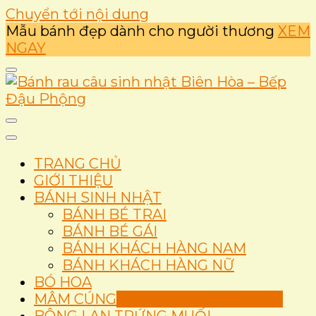
Chuyển tới nội dung
Mẫu bánh đẹp dành cho người thương
XEM
NGAY
Ẩm thực
Bánh rau câu sinh nhật
TRANG CHỦ
Biên Hòa – Bếp Đậu
GIỚI THIỆU
BÁNH SINH NHẬT
Phộng
BÁNH BÉ TRAI
BÁNH BÉ GÁI
BÁNH KHÁCH HÀNG NAM
BÁNH KHÁCH HÀNG NỮ
BÓ HOA
MÂM CÚNG
Set Thôi Nôi Mâm Cúng