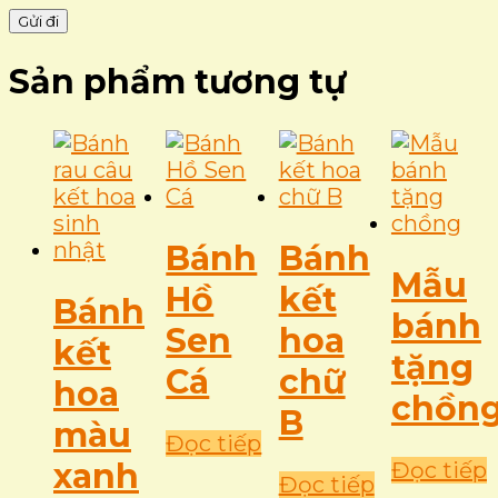
Sản phẩm tương tự
Bánh
Bánh
Mẫu
Hồ
kết
Bánh
bánh
Sen
hoa
kết
tặng
Cá
chữ
hoa
chồn
B
màu
Đọc tiếp
xanh
Đọc tiếp
Đọc tiếp