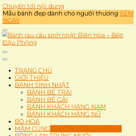
Chuyển tới nội dung
Mẫu bánh đẹp dành cho người thương
XEM
NGAY
Ẩm thực
Bánh rau câu sinh nhật
TRANG CHỦ
Biên Hòa – Bếp Đậu
GIỚI THIỆU
BÁNH SINH NHẬT
Phộng
BÁNH BÉ TRAI
BÁNH BÉ GÁI
BÁNH KHÁCH HÀNG NAM
BÁNH KHÁCH HÀNG NỮ
BÓ HOA
MÂM CÚNG
Set Thôi Nôi Mâm Cúng