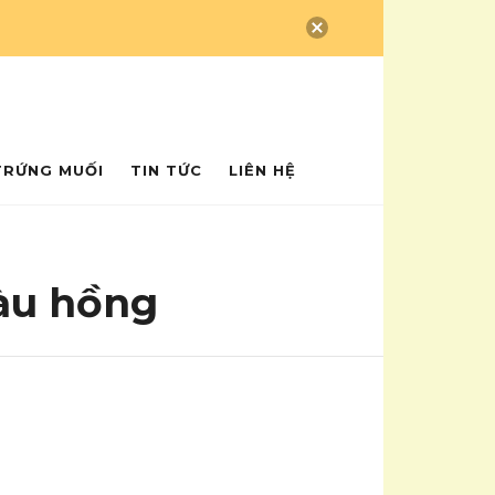
 Đậu Phộng
TRỨNG MUỐI
TIN TỨC
LIÊN HỆ
àu hồng