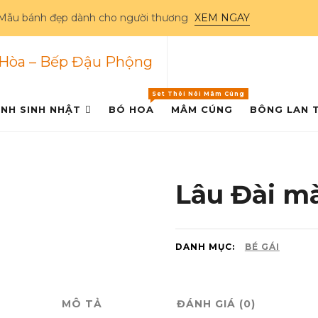
Mẫu bánh đẹp dành cho người thương
XEM NGAY
nh nhật Biên Hòa – Bếp
Set Thôi Nôi Mâm Cúng
NH SINH NHẬT
BÓ HOA
MÂM CÚNG
BÔNG LAN 
Lâu Đài m
DANH MỤC:
BÉ GÁI
MÔ TẢ
ĐÁNH GIÁ (0)