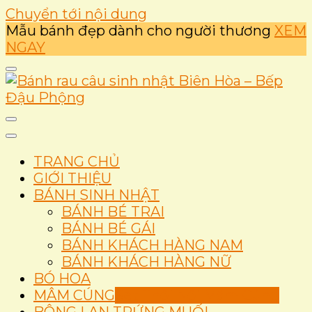
Chuyển tới nội dung
Mẫu bánh đẹp dành cho người thương
XEM
NGAY
Ẩm thực
Bánh rau câu sinh nhật
TRANG CHỦ
Biên Hòa – Bếp Đậu
GIỚI THIỆU
BÁNH SINH NHẬT
Phộng
BÁNH BÉ TRAI
BÁNH BÉ GÁI
BÁNH KHÁCH HÀNG NAM
BÁNH KHÁCH HÀNG NỮ
BÓ HOA
MÂM CÚNG
Set Thôi Nôi Mâm Cúng