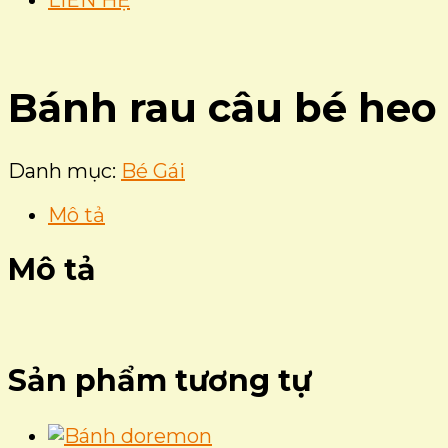
LIÊN HỆ
Bánh rau câu bé heo
Danh mục:
Bé Gái
Mô tả
Mô tả
Sản phẩm tương tự