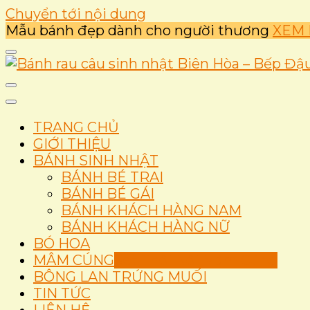
Chuyển tới nội dung
Mẫu bánh đẹp dành cho người thương
XEM 
Ẩm thực
Bánh rau câu sinh nhật
TRANG CHỦ
GIỚI THIỆU
BÁNH SINH NHẬT
BÁNH BÉ TRAI
BÁNH BÉ GÁI
BÁNH KHÁCH HÀNG NAM
BÁNH KHÁCH HÀNG NỮ
BÓ HOA
MÂM CÚNG
Set Thôi Nôi Mâm Cúng
BÔNG LAN TRỨNG MUỐI
TIN TỨC